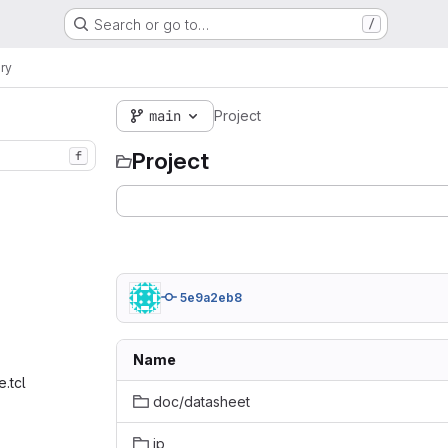
Search or go to…
/
ry
main
Project
Project
f
5e9a2eb8
Name
.tcl‎
doc/datasheet
ip