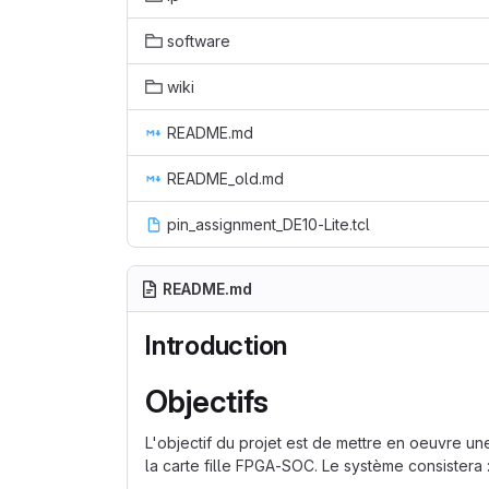
software
wiki
README.md
README_old.md
pin_assignment_DE10-Lite.tcl
README.md
Introduction
Objectifs
L'objectif du projet est de mettre en oeuvre u
la carte fille FPGA-SOC. Le système consistera 