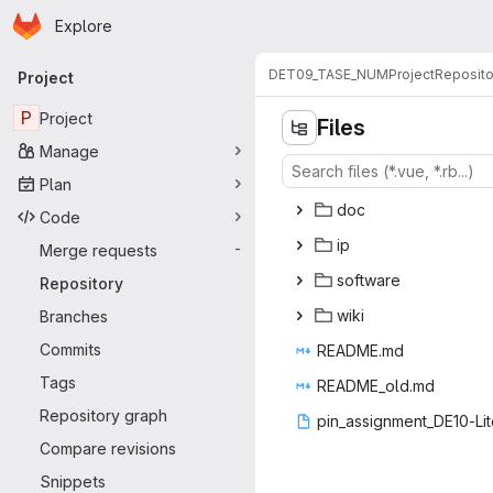
Homepage
Skip to main content
Explore
Primary navigation
DET09_TASE_NUM
Project
Reposito
Project
P
Project
Files
Manage
Plan
d
‎oc‎
Code
i
‎p‎
Merge requests
-
soft
‎ware‎
Repository
wi
‎ki‎
Branches
Commits
READ
‎ME.md‎
Tags
README
‎_old.md‎
Repository graph
pin_assignment
‎_DE10-Lite
Compare revisions
Snippets